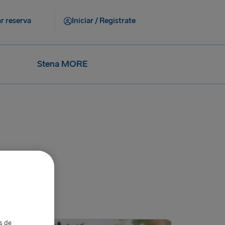
r reserva
Iniciar / Regístrate
Stena MORE
as de