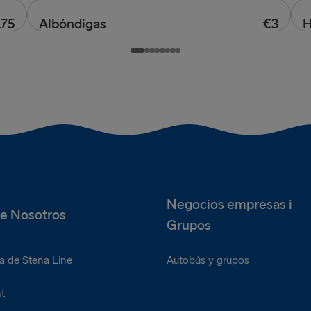
Una guarnición de aros de cebolla
D
.75
Albóndigas
€3
H
Tres albóndigas adicionales
U
Negocios empresas i
e Nosotros
Grupos
a de Stena Line
Autobús y grupos
t