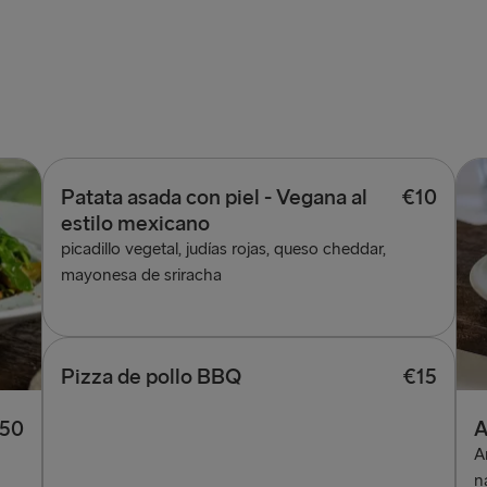
Patata asada con piel - Vegana al
€10
estilo mexicano
picadillo vegetal, judías rojas, queso cheddar,
mayonesa de sriracha
Pizza de pollo BBQ
€15
.50
A
A
n