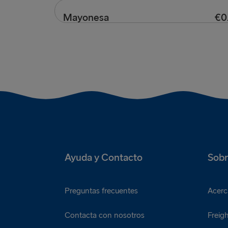
Una guarnición de puré de patatas
Mayonesa
€0
Mayonesa
Ayuda y Contacto
Sobr
Preguntas frecuentes
Acerc
Contacta con nosotros
Freigh