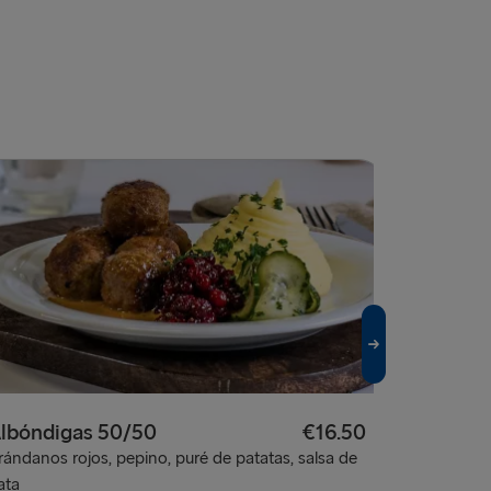
Pizza de
lbóndigas 50/50
€16.50
rándanos rojos, pepino, puré de patatas, salsa de
ata