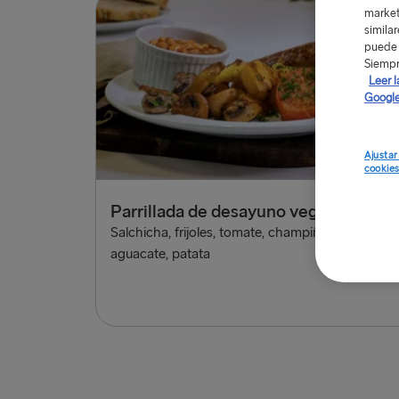
market
simila
puede 
Siempr
Leer l
Google
Ajustar
cookie
Parrillada de desayuno vegano
Salchicha, frijoles, tomate, champiñones, pan,
aguacate, patata