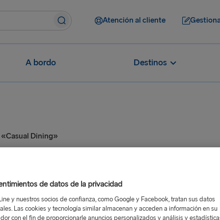
Atención al cliente
Gestiona
A bordo
Destinos
e «Casual Dining»
nú de «Casual Dining»
ntimientos de datos de la privacidad
Line y nuestros socios de confianza, como Google y Facebook, tratan sus datos
ales. Las cookies y tecnología similar almacenan y acceden a información en su
dor con el fin de proporcionarle anuncios personalizados y análisis y estadístic