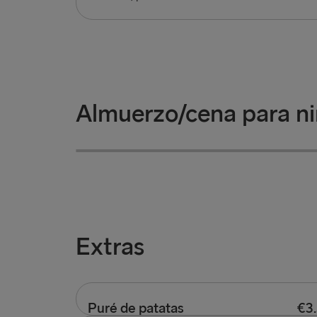
Almuerzo/cena para n
Hamburguesa de ternera
Pescado con patatas fritas
Servida con patatas fritas
Servido con patatas fritas
Extras
Puré de patatas
€3