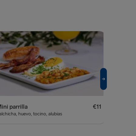
ini parrilla
€11
alchicha, huevo, tocino, alubias