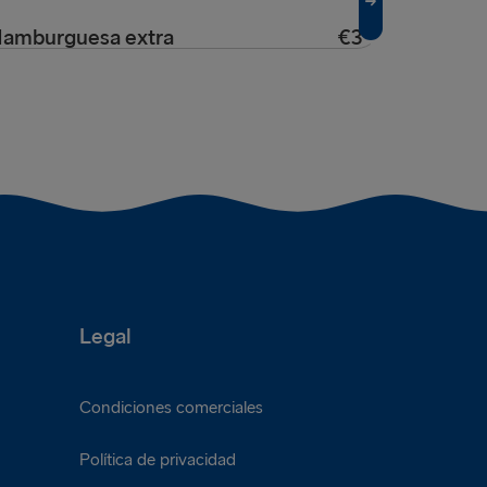
os rebanadas de pan con mantequilla
Una ración 
amburguesa extra
€3
Guisantes
na hamburguesa adicional
Una guarnic
Legal
Condiciones comerciales
Política de privacidad