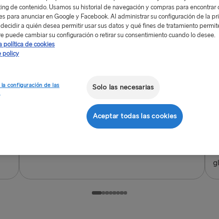
ing de contenido. Usamos su historial de navegación y compras para encontrar c
Gachas de avena
€6.50
res para anunciar en Google y Facebook. Al administrar su configuración de la pr
Miel, frutos rojos
decidir a quién desea permitir usar sus datos y qué fines de tratamiento permit
e puede cambiar su configuración o retirar su consentimiento cuando lo desee.
a política de cookies
 policy
 la configuración de las
Solo las necesarias
s
Cereales
€5.50
€13
P
Cereales
Aceptar todas las cookies
H
a
h
g