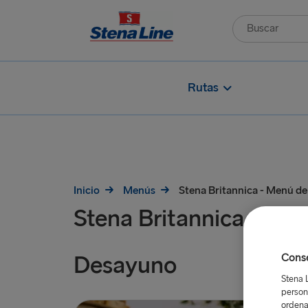
Rutas
Inicio
Menús
Stena Britannica - Menú d
Stena Britannica - Me
Desayuno
Conse
Stena 
person
ordena