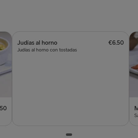
Judías al horno
€6.50
Judías al horno con tostadas
.50
M
S