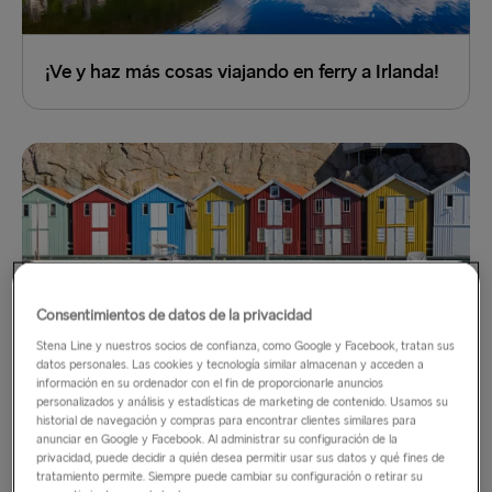
¡Ve y haz más cosas viajando en ferry a Irlanda!
Consentimientos de datos de la privacidad
Stena Line y nuestros socios de confianza, como Google y Facebook, tratan sus
datos personales. Las cookies y tecnología similar almacenan y acceden a
información en su ordenador con el fin de proporcionarle anuncios
personalizados y análisis y estadísticas de marketing de contenido. Usamos su
historial de navegación y compras para encontrar clientes similares para
Suecia en ferry: ¡el camino a seguir!
anunciar en Google y Facebook. Al administrar su configuración de la
privacidad, puede decidir a quién desea permitir usar sus datos y qué fines de
tratamiento permite. Siempre puede cambiar su configuración o retirar su