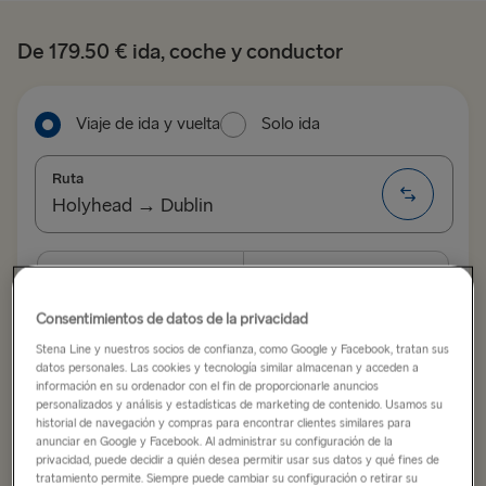
De 179.50 € ida, coche y conductor
Viaje de ida y vuelta
Solo ida
Ruta
Holyhead → Dublin
ALL ROUTES
Fecha de salida
Fecha de vuelta
Belfast → Cairnryan
Consentimientos de datos de la privacidad
Stena Line y nuestros socios de confianza, como Google y Facebook, tratan sus
Belfast → Liverpool
Mostrar calendario con tarifas bajas
datos personales. Las cookies y tecnología similar almacenan y acceden a
información en su ordenador con el fin de proporcionarle anuncios
Cairnryan → Belfast
personalizados y análisis y estadísticas de marketing de contenido. Usamos su
historial de navegación y compras para encontrar clientes similares para
Buscar viaje
Dublin → Holyhead
anunciar en Google y Facebook. Al administrar su configuración de la
privacidad, puede decidir a quién desea permitir usar sus datos y qué fines de
tratamiento permite. Siempre puede cambiar su configuración o retirar su
Fishguard → Rosslare