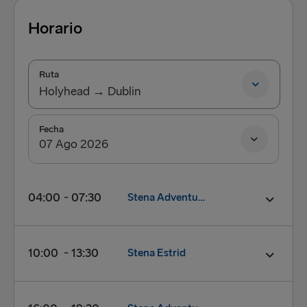
Nynäshamn → Ventspils
Horario
Rosslare → Fishguard
Ruta
Rostock → Trelleborg
Holyhead → Dublin
Trelleborg → Rostock
Holyhead → Dublin
Fecha
Travemünde → Liepāja
Dublin → Holyhead
Ventspils → Nynäshamn
04:00
07:30
Stena Adventurer
Salida:
04:00
10:00
13:30
Stena Estrid
Llegada:
07:30
FERRY:
Stena Adventurer
Cierre de la facturación:
03:20
Salida:
10:00