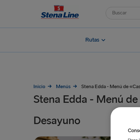
Rutas
Inicio
Menús
Stena Edda - Menú de «Cas
Stena Edda - Menú de
Desayuno
Conse