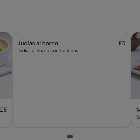
Judías al horno
£5
Judías al horno con tostadas
£5
M
S