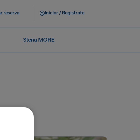
r reserva
Iniciar / Regístrate
Stena MORE