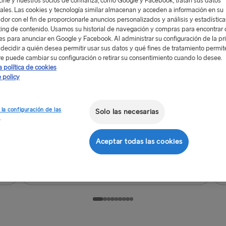
Line y nuestros socios de confianza, como Google y Facebook, tratan sus datos
ales. Las cookies y tecnología similar almacenan y acceden a información en su
Gachas de avena
£5.50
dor con el fin de proporcionarle anuncios personalizados y análisis y estadístic
Miel, frutos rojos
ing de contenido. Usamos su historial de navegación y compras para encontrar c
res para anunciar en Google y Facebook. Al administrar su configuración de la pr
decidir a quién desea permitir usar sus datos y qué fines de tratamiento permit
e puede cambiar su configuración o retirar su consentimiento cuando lo desee.
a política de cookies
 policy
Cereales
£3
 la configuración de las
Solo las necesarias
s
.75
B
Cereales
H
Aceptar todas las cookies