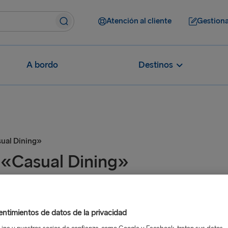
Atención al cliente
Gestiona
A bordo
Destinos
ual Dining»
 «Casual Dining»
ntimientos de datos de la privacidad