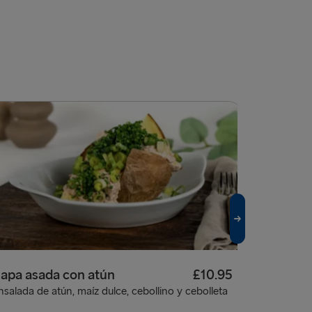
apa asada con atún
£10.95
Korma de
nsalada de atún, maíz dulce, cebollino y cebolleta
Leche de co