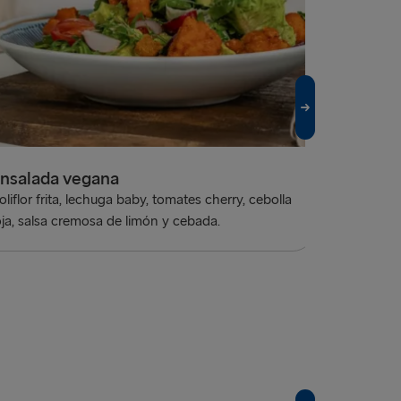
china
Cebolla amar
rojo y ajo
nsalada vegana
oliflor frita, lechuga baby, tomates cherry, cebolla
oja, salsa cremosa de limón y cebada.