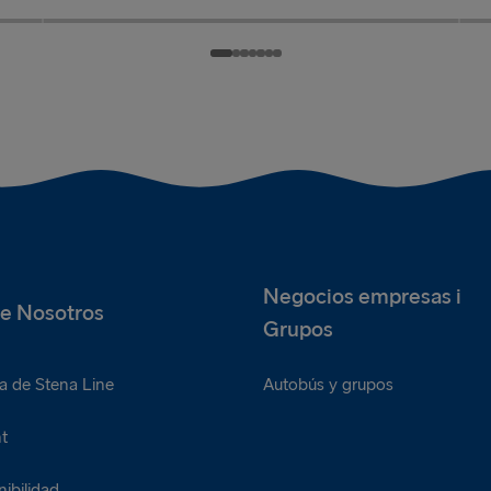
.50
Albóndigas
£2.50
C
.50
Pan de ajo
£2.50
P
Tres albóndigas adicionales
U
Dos rebanadas de pan de ajo
D
Negocios empresas i
e Nosotros
Grupos
a de Stena Line
Autobús y grupos
t
ibilidad