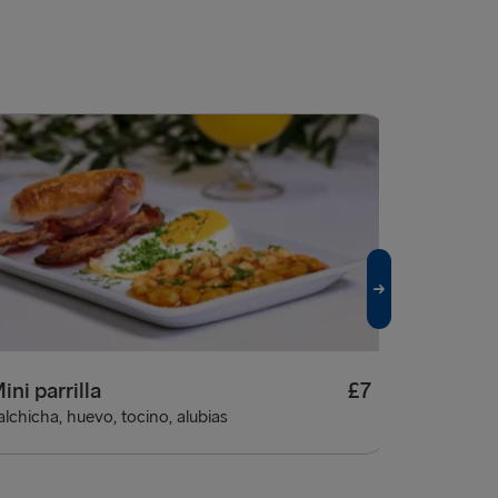
ini parrilla
£7
alchicha, huevo, tocino, alubias