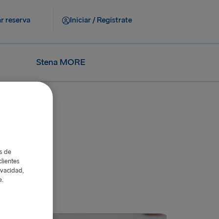
r reserva
Iniciar / Regístrate
Stena MORE
as de
lientes
ivacidad,
e.