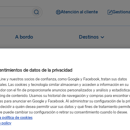
Atención al cliente
Gestiona
A bordo
Destinos
ntimientos de datos de la privacidad
Line y nuestros socios de confianza, como Google y Facebook, tratan sus datos
asual Dining»
ales. Las cookies y tecnología similar almacenan y acceden a información en su
e «Casual Dining»
dor con el fin de proporcionarle anuncios personalizados y análisis y estadístic
ing de contenido. Usamos su historial de navegación y compras para encontrar c
res para anunciar en Google y Facebook. Al administrar su configuración de la pr
decidir a quién desea permitir usar sus datos y qué fines de tratamiento permit
e puede cambiar su configuración o retirar su consentimiento cuando lo desee.
a política de cookies
 policy