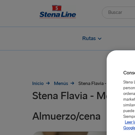
Rutas
Conse
Stena 
Inicio
Menús
Stena Flavia - Menú de «C
person
Stena Flavia - Menú d
ordena
market
simila
puede 
Almuerzo/cena
Siempr
Leer l
Google