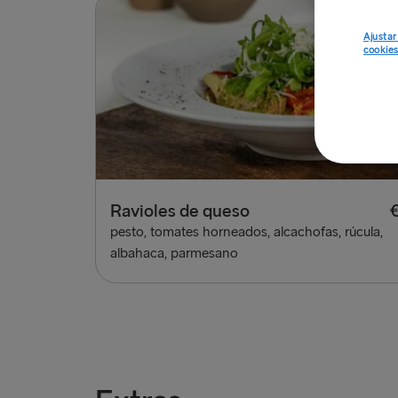
Ajustar
cookie
Ravioles de queso
pesto, tomates horneados, alcachofas, rúcula,
albahaca, parmesano