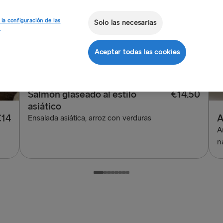
Coliflor frita
€10
 la configuración de las
Solo las necesarias
BBQ ahumada, ensalada, hummus, patatas fritas
s
Aceptar todas las cookies
Salmón glaseado al estilo
€14.50
asiático
€14
A
Ensalada asiática, arroz con verduras
A
n