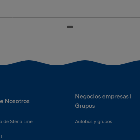
€3
Beicon
€1.50
L
.50
Ensalada de col
€2
P
Una ración de beicon
U
Una guarnición de ensalada de col
U
Negocios empresas i
e Nosotros
Grupos
a de Stena Line
Autobús y grupos
t