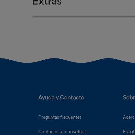
Extras
Aros de cebolla
Hamburguesa extra
€2
Una guarnición de aros de cebolla
Una hamburguesa adicional
Ayuda y Contacto
Sobr
Preguntas frecuentes
Acerc
Contacta con nosotros
Freigh