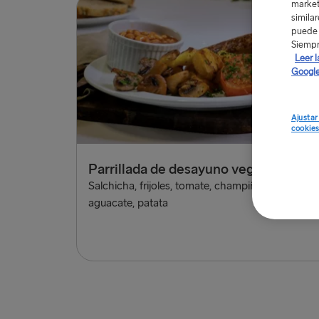
market
simila
puede 
Siempr
Leer l
Google
Ajustar
cookie
Parrillada de desayuno vegano
£12
Salchicha, frijoles, tomate, champiñones, pan,
aguacate, patata