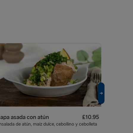
apa asada con atún
£10.95
Korma de
nsalada de atún, maíz dulce, cebollino y cebolleta
Leche de co