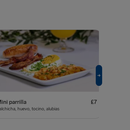
ini parrilla
£7
alchicha, huevo, tocino, alubias