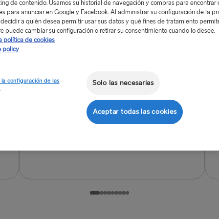
ing de contenido. Usamos su historial de navegación y compras para encontrar c
Gachas de avena
£5.50
res para anunciar en Google y Facebook. Al administrar su configuración de la pr
decidir a quién desea permitir usar sus datos y qué fines de tratamiento permit
Miel, frutos rojos
e puede cambiar su configuración o retirar su consentimiento cuando lo desee.
a política de cookies
 policy
 la configuración de las
Solo las necesarias
s
Cereales
£3
Aceptar todas las cookies
.75
B
Cereales
H