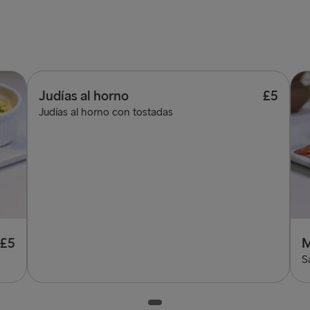
Judías al horno
£5
Judías al horno con tostadas
£5
M
S