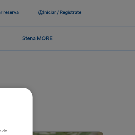
r reserva
Iniciar / Regístrate
Stena MORE
as de