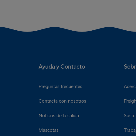
Una guarnición de puré de patatas
Una guarnición de aros de cebolla
Ayuda y Contacto
Sobr
Preguntas frecuentes
Acerc
Contacta con nosotros
Freigh
Noticias de la salida
Sosten
Mascotas
Traba