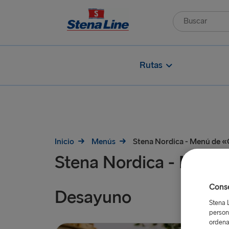
Rutas
Inicio
Menús
Stena Nordica - Menú de «
Stena Nordica - Menú
Conse
Desayuno
Stena 
person
ordena