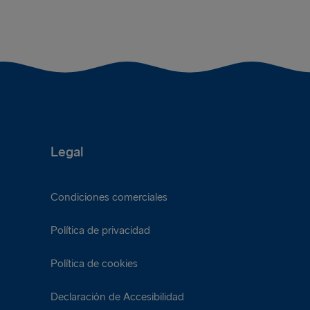
na porción de cebolla crujiente
Una hambur
os rebanadas de pan con mantequilla
Una ración 
Legal
Condiciones comerciales
Política de privacidad
Política de cookies
Declaración de Accesibilidad