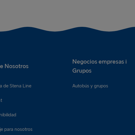
Tres albóndigas adicionales
U
Dos rebanadas de pan de ajo
D
Negocios empresas i
e Nosotros
Grupos
a de Stena Line
Autobús y grupos
t
ibilidad
je para nosotros