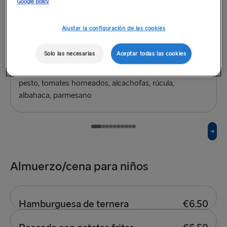
Google policy
Ajustar la configuración de las cookies
Solo las necesarias
Aceptar todas las cookies
Ravioles de queso
€14
pesto, tomates horneados, alcachofas, rúcula,
albahaca, parmesano
Almuerzo/cena para niños
Hamburguesa de ternera
€6.50
Servida con patatas fritas