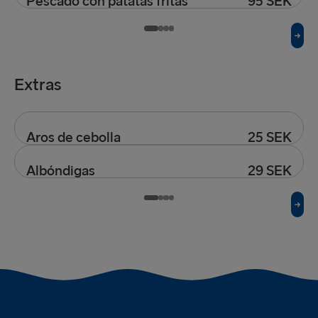
Pescado con patatas fritas
95 SEK
Servido con patatas fritas
Extras
Aros de cebolla
25 SEK
Una guarnición de aros de cebolla
Albóndigas
29 SEK
Tres albóndigas adicionales