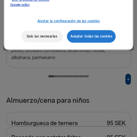
Google policy
Ajustar la configuración de las cookies
Solo las necesarias
Aceptar todas las cookies
Ravioles de queso
205 SEK
pesto, tomates horneados, alcachofas, rúcula,
albahaca, parmesano
Almuerzo/cena para niños
Hamburguesa de ternera
95 SEK
Servida con patatas fritas