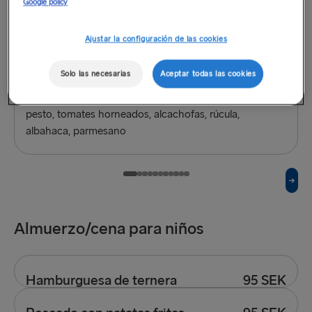
Google policy
Ajustar la configuración de las cookies
Solo las necesarias
Aceptar todas las cookies
Ravioles de queso
145 SEK
pesto, tomates horneados, alcachofas, rúcula,
albahaca, parmesano
Almuerzo/cena para niños
Hamburguesa de ternera
95 SEK
Servida con patatas fritas