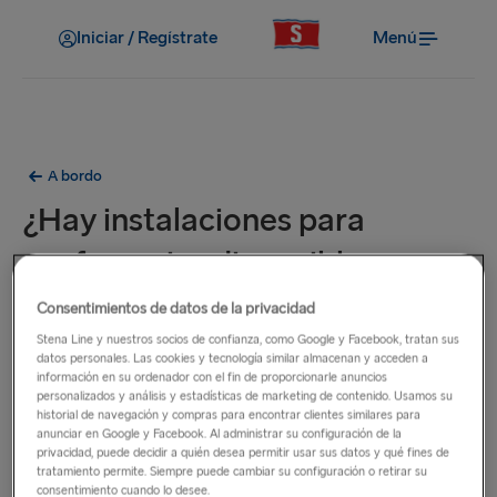
Iniciar / Regístrate
Menú
A bordo
¿Hay instalaciones para
conferencias disponibles a
bordo?
Consentimientos de datos de la privacidad
Stena Line y nuestros socios de confianza, como Google y Facebook, tratan sus
datos personales. Las cookies y tecnología similar almacenan y acceden a
Algunos de nuestros barcos de Suecia y Polonia ofrecen
información en su ordenador con el fin de proporcionarle anuncios
instalaciones para conferencias que deben reservarse con
personalizados y análisis y estadísticas de marketing de contenido. Usamos su
antelación. Comuníquese con nuestro Departamento de
historial de navegación y compras para encontrar clientes similares para
anunciar en Google y Facebook. Al administrar su configuración de la
Grupos para obtener más información sobre los espacios y
privacidad, puede decidir a quién desea permitir usar sus datos y qué fines de
experiencias únicas que podemos ofrecerle para todas sus
tratamiento permite. Siempre puede cambiar su configuración o retirar su
consentimiento cuando lo desee.