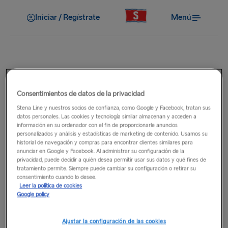
Iniciar / Regístrate
Menú
Antes del viaje
Consentimientos de datos de la privacidad
¿A qué hora sale el ferry?
Stena Line y nuestros socios de confianza, como Google y Facebook, tratan sus
datos personales. Las cookies y tecnología similar almacenan y acceden a
información en su ordenador con el fin de proporcionarle anuncios
Los horarios de facturación para cada ruta y ferry se
personalizados y análisis y estadísticas de marketing de contenido. Usamos su
muestran en tu billete electrónico y en tu aviso de reserva.
historial de navegación y compras para encontrar clientes similares para
Compruébalo detenidamente antes de viajar. Algunos
anunciar en Google y Facebook. Al administrar su configuración de la
privacidad, puede decidir a quién desea permitir usar sus datos y qué fines de
servicios Tren y barco por el Mar de Irlanda pueden tener
tratamiento permite. Siempre puede cambiar su configuración o retirar su
llegadas de trenes programadas después de la última hora
consentimiento cuando lo desee.
Leer la política de cookies
de salida; sin embargo, dichos pasajeros aún podrán
Google policy
embarcar. Si los servicios de trenes se demoran, los barcos
pueden esperar para acomodar a estos pasajeros del Tren y
Ajustar la configuración de las cookies
barco, sujeto a la discreción del Capitán.