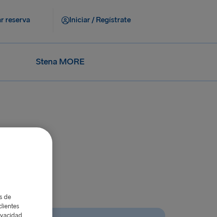
r reserva
Iniciar / Regístrate
Stena MORE
ión Europea?
as de
lientes
ivacidad,