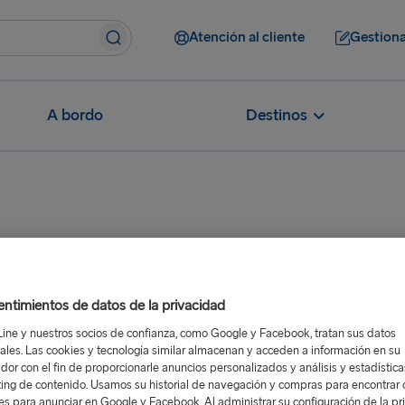
Atención al cliente
Gestiona
A bordo
Destinos
¿Cuáles son los cambios en los requisitos de entrada a la Un
s en los
ntimientos de datos de la privacidad
a la Unión
Line y nuestros socios de confianza, como Google y Facebook, tratan sus datos
ales. Las cookies y tecnología similar almacenan y acceden a información en su
dor con el fin de proporcionarle anuncios personalizados y análisis y estadístic
ing de contenido. Usamos su historial de navegación y compras para encontrar c
res para anunciar en Google y Facebook. Al administrar su configuración de la pr