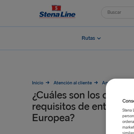
Rutas
Inicio
Atención al cliente
Antes del viaje
¿Cuáles son los cambio
Conse
requisitos de entrada 
Stena 
Europea?
person
ordena
market
simila