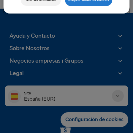
Ayuda y Contacto
Sobre Nosotros
Negocios empresas i Grupos
Legal
Site
España (EUR)
Danmark (DKK)
Configuración de cookies
Deutschland (EUR)