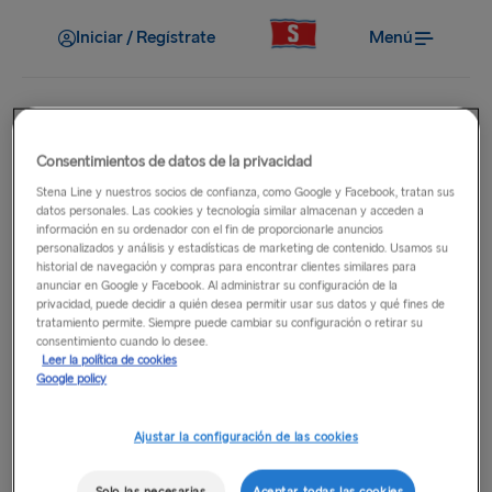
Iniciar / Regístrate
Menú
Consentimientos de datos de la privacidad
En el puerto
Stena Line y nuestros socios de confianza, como Google y Facebook, tratan sus
¿Cuáles son las horas de
datos personales. Las cookies y tecnología similar almacenan y acceden a
información en su ordenador con el fin de proporcionarle anuncios
personalizados y análisis y estadísticas de marketing de contenido. Usamos su
apertura de sus terminales de
historial de navegación y compras para encontrar clientes similares para
anunciar en Google y Facebook. Al administrar su configuración de la
ferry?
privacidad, puede decidir a quién desea permitir usar sus datos y qué fines de
tratamiento permite. Siempre puede cambiar su configuración o retirar su
consentimiento cuando lo desee.
El horario de apertura de nuestras terminales de ferry varía
Leer la política de cookies
Google policy
en cada puerto. Para obtener más información, selecciona
la
ruta
relevante en la navegación principal y, a continuación,
selecciona el puerto relevante.
Ajustar la configuración de las cookies
Solo las necesarias
Aceptar todas las cookies