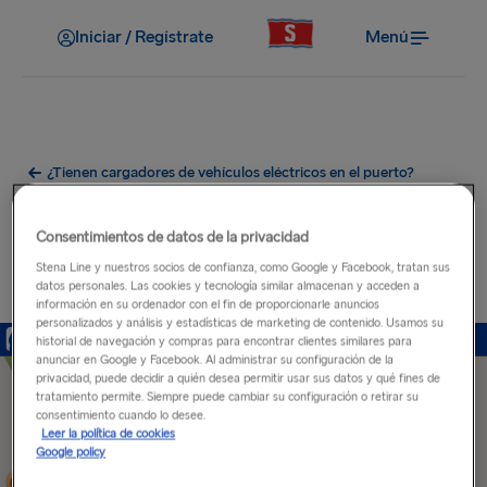
Iniciar / Regístrate
Menú
¿Tienen cargadores de vehículos eléctricos en el puerto?
Puertos de carga para coches
Consentimientos de datos de la privacidad
eléctricos cerca del puerto de
Stena Line y nuestros socios de confianza, como Google y Facebook, tratan sus
datos personales. Las cookies y tecnología similar almacenan y acceden a
Dublín
información en su ordenador con el fin de proporcionarle anuncios
personalizados y análisis y estadísticas de marketing de contenido. Usamos su
historial de navegación y compras para encontrar clientes similares para
anunciar en Google y Facebook. Al administrar su configuración de la
privacidad, puede decidir a quién desea permitir usar sus datos y qué fines de
tratamiento permite. Siempre puede cambiar su configuración o retirar su
consentimiento cuando lo desee.
Leer la política de cookies
Google policy