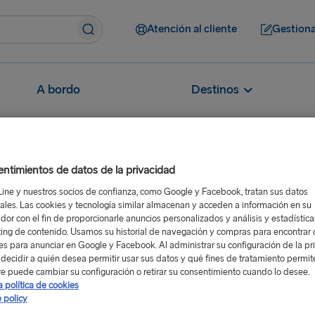
Atención al cliente
Gestiona
A bordo
Destinos
ntimientos de datos de la privacidad
Line y nuestros socios de confianza, como Google y Facebook, tratan sus datos
ales. Las cookies y tecnología similar almacenan y acceden a información en su
puerto?
dor con el fin de proporcionarle anuncios personalizados y análisis y estadístic
l puerto de Rostock
ing de contenido. Usamos su historial de navegación y compras para encontrar c
res para anunciar en Google y Facebook. Al administrar su configuración de la pr
coches eléctricos cerca del
decidir a quién desea permitir usar sus datos y qué fines de tratamiento permit
e puede cambiar su configuración o retirar su consentimiento cuando lo desee.
a política de cookies
 policy