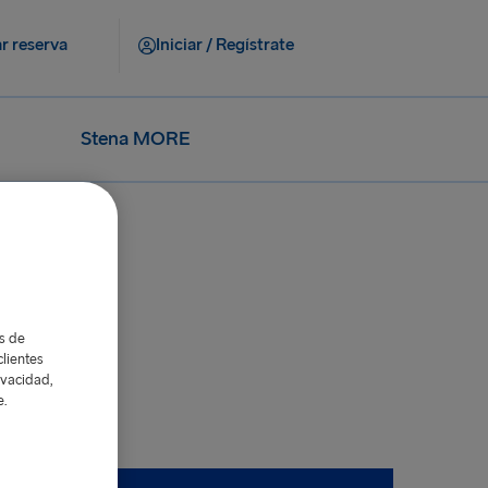
r reserva
Iniciar / Regístrate
Stena MORE
as de
lientes
ivacidad,
e.