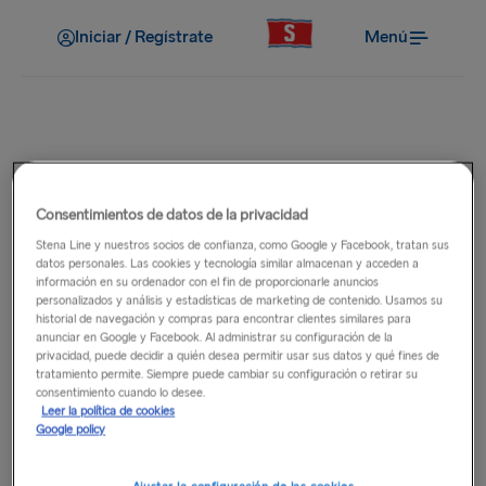
Iniciar / Regístrate
Menú
Reservas
¿Cómo recibo mi billete?
Consentimientos de datos de la privacidad
Stena Line y nuestros socios de confianza, como Google y Facebook, tratan sus
datos personales. Las cookies y tecnología similar almacenan y acceden a
Una vez realizado el pago, se confirmará tu reserva y
información en su ordenador con el fin de proporcionarle anuncios
recibirás un correo electrónico de confirmación de la
personalizados y análisis y estadísticas de marketing de contenido. Usamos su
historial de navegación y compras para encontrar clientes similares para
reserva, que es tu billete electrónico para viajar con
anunciar en Google y Facebook. Al administrar su configuración de la
nosotros. Si no has recibido tu billete electrónico en las 24
privacidad, puede decidir a quién desea permitir usar sus datos y qué fines de
horas siguientes a la reserva, llama al
centro de contacto
.
tratamiento permite. Siempre puede cambiar su configuración o retirar su
consentimiento cuando lo desee.
Debes presentar este billete electrónico al facturar para el
Leer la política de cookies
viaje con el fin de recibir tu documentación de embarque.
Google policy
Si deseas recibir una confirmación de la reserva por correo