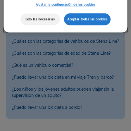
Ajustar la configuración de las cookies
Preguntas relacionadas
Solo las necesarias
Aceptar todas las cookies
¿Se admiten vehículos con baca?
¿Cuáles son las categorías de vehículos de Stena Line?
¿Cuáles son las categorías de edad de Stena Line?
¿Qué es un vehículo comercial?
¿Puedo llevar una bicicleta en mi viaje Tren y barco?
¿Los niños y los jóvenes adultos pueden viajar sin la
supervisión de un adulto?
¿Puedo llevar una bicicleta a bordo?