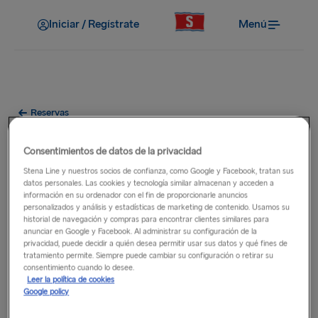
Iniciar / Regístrate
Menú
Reservas
¿Puedo cambiar el apellido de
Consentimientos de datos de la privacidad
un pasajero?
Stena Line y nuestros socios de confianza, como Google y Facebook, tratan sus
datos personales. Las cookies y tecnología similar almacenan y acceden a
información en su ordenador con el fin de proporcionarle anuncios
Sí, puede cambiar el apellido de un pasajero sin coste
personalizados y análisis y estadísticas de marketing de contenido. Usamos su
historial de navegación y compras para encontrar clientes similares para
adicional haciendo clic en el botón "Gestionar reserva" o
anunciar en Google y Facebook. Al administrar su configuración de la
"Iniciar sesión / Registrarse" situado en la parte superior del
privacidad, puede decidir a quién desea permitir usar sus datos y qué fines de
sitio web. Localice su reserva, seleccione la pestaña
tratamiento permite. Siempre puede cambiar su configuración o retirar su
consentimiento cuando lo desee.
"
Gestionar reserva
" y, a continuación, la opción "
Iniciar /
Leer la política de cookies
Regístrate
" para editar el apellido del pasajero.
Google policy