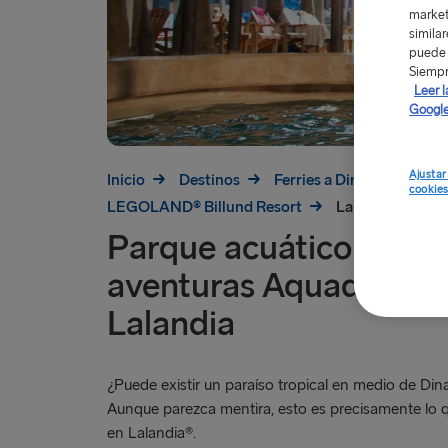
market
simila
puede 
Siempr
Leer l
Google
Ajustar
Inicio
Destinos
Ferries a Dinamarca
cookie
LEGOLAND® Billund Resort
Lalandia® Aqu
Parque acuático y pisc
aventuras Aquadome 
Lalandia
¿Puede existir un paraíso tropical en medio de Di
Aunque parezca mentira, esto es precisamente lo 
en Lalandia®.