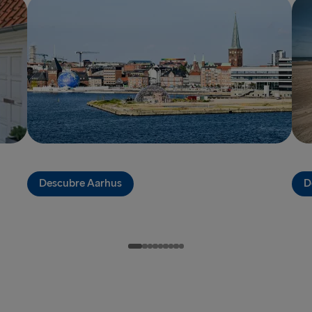
Liepāja → 
Liverpool → 
Nynäshamn 
Rosslare → 
Rostock → T
Trelleborg 
Travemünde
Descubre Aarhus
D
Ventspils 