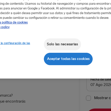
ing de contenido. Usamos su historial de navegación y compras para encontrar c
res para anunciar en Google y Facebook. Al administrar su configuración de la pr
decidir a quién desea permitir usar sus datos y qué fines de tratamiento permit
e puede cambiar su configuración o retirar su consentimiento cuando lo desee.
a política de cookies
 policy
Ahorre h
 la configuración de las
Solo las necesarias
Viaje de i
s
adome™
Ruta
ina de
Aceptar todas las cookies
Hook of H
de
ALL ROUTES
Fecha de sali
Belfast → C
namarca?
Belfast → Li
Mostrar c
que encontrarás
Cairnryan →