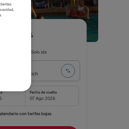
lientes
ivacidad,
e.
asta un 20%
da y vuelta
Solo ida
olland → Harwich
da
Fecha de vuelta
airnryan
verpool
alendario con tarifas bajas
 Belfast