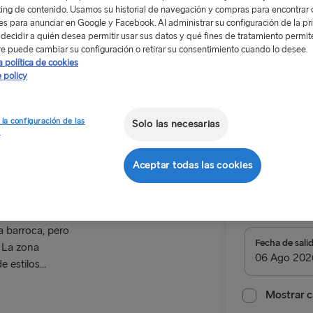
ing de contenido. Usamos su historial de navegación y compras para encontrar c
res para anunciar en Google y Facebook. Al administrar su configuración de la pr
decidir a quién desea permitir usar sus datos y qué fines de tratamiento permit
e puede cambiar su configuración o retirar su consentimiento cuando lo desee.
a política de cookies
 policy
Desde 13
solo ida, coc
 la configuración de las
Solo las necesarias
nius
s
Viaje de i
Aceptar todas las cookies
Ruta
Travemünd
a barroca, pero
ALL ROUTES
Fecha de sali
. La zona
 estilos...
Belfast → C
Belfast → Li
Mostrar c