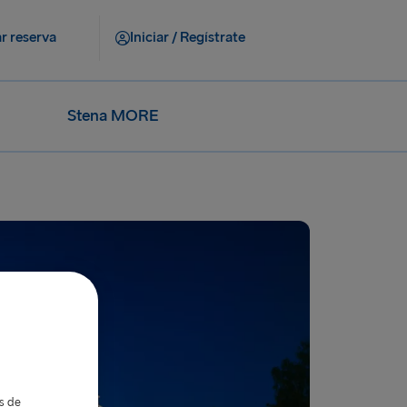
r reserva
Iniciar / Regístrate
Stena MORE
as de