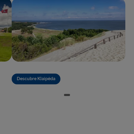
Kiel → Goth
Liepāja → 
Liverpool → 
Nynäshamn 
Rosslare → 
Rostock → T
Trelleborg 
Descubre Klaipėda
Travemünde
Ventspils 