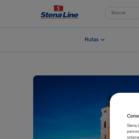
Rutas
Conse
Stena 
person
ordena