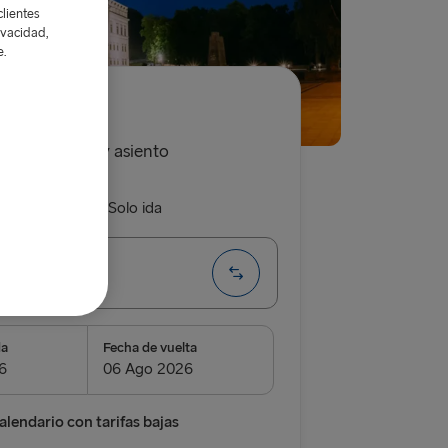
lientes
ivacidad,
e.
5.00€
he, conductor y asiento
da y vuelta
Solo ida
e → Liepāja
da
Fecha de vuelta
airnryan
verpool
alendario con tarifas bajas