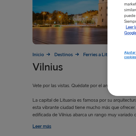
market
simila
puede 
Siempr
Leer l
Google
Ajustar
Inicio
Destinos
Ferries a Lituania
Vil
cookie
Vilnius
Vete por las vistas. Quédate por el ambiente.
La capital de Lituania es famosa por su arquitectur
esta vibrante ciudad tiene mucho más que ofrecer
edificada de Vilnius abarca un rango muy variado de
Leer más