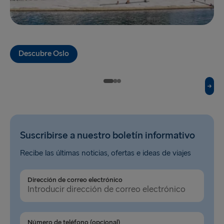
Hook of Holland → Harwich
Karlskrona → Gdynia
Kiel → Gothenburg
Descubre Oslo
Liepāja → Travemünde
Liverpool → Belfast
Nynäshamn → Ventspils
Rosslare → Fishguard
Suscribirse a nuestro boletín informativo
Rostock → Trelleborg
Recibe las últimas noticias, ofertas e ideas de viajes
Trelleborg → Rostock
Dirección de correo electrónico
Travemünde → Liepāja
Ventspils → Nynäshamn
Número de teléfono (opcional)