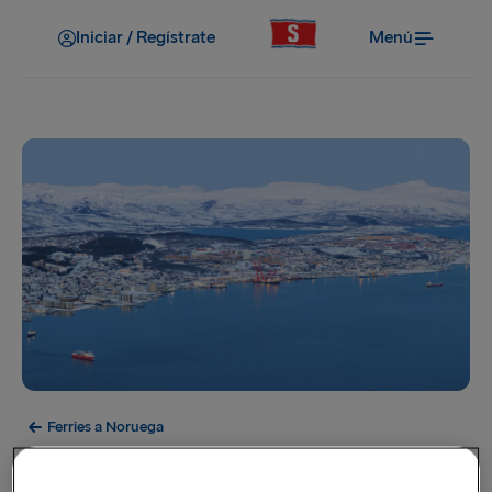
Iniciar / Regístrate
Menú
Ferries a Noruega
Tromsø