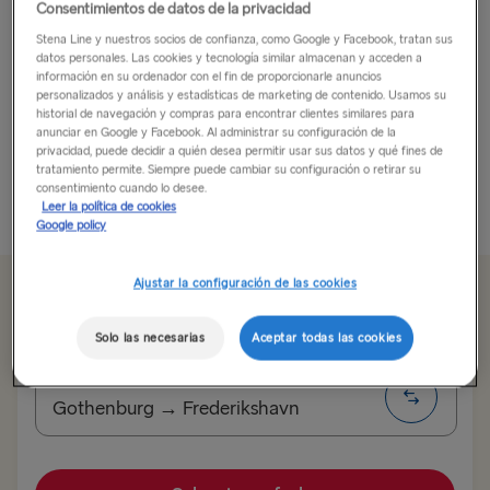
Consentimientos de datos de la privacidad
Caminando por un paraíso ártico
Stena Line y nuestros socios de confianza, como Google y Facebook, tratan sus
datos personales. Las cookies y tecnología similar almacenan y acceden a
información en su ordenador con el fin de proporcionarle anuncios
Tromsø no es el fin del mundo, pero podría parecerlo.
personalizados y análisis y estadísticas de marketing de contenido. Usamos su
Esta ciudad se encuentra en el círculo polar ártico y no
historial de navegación y compras para encontrar clientes similares para
anunciar en Google y Facebook. Al administrar su configuración de la
forma parte de la Noruega continental. Aquí se mezcla
privacidad, puede decidir a quién desea permitir usar sus datos y qué fines de
un animado ambiente social...
tratamiento permite. Siempre puede cambiar su configuración o retirar su
consentimiento cuando lo desee.
Leer más
Leer la política de cookies
Google policy
Ajustar la configuración de las cookies
Desde 99.60€
solo ida, coche y conductor
Solo las necesarias
Aceptar todas las cookies
Ruta
Gothenburg → Frederikshavn
ALL ROUTES