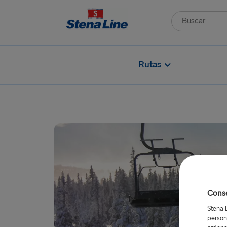
Rutas
Conse
Stena 
person