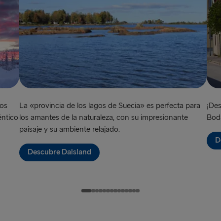
Liepāja → 
Liverpool → 
Nynäshamn 
Rosslare → 
Rostock → T
ros
La «provincia de los lagos de Suecia» es perfecta para
¡Des
Trelleborg 
éntico
los amantes de la naturaleza, con su impresionante
Boda
Travemünde
paisaje y su ambiente relajado.
D
Ventspils 
Descubre Dalsland