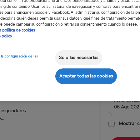
dor con el fin de proporcionarle anuncios personalizados y análisis y estadístic
ing de contenido. Usamos su historial de navegación y compras para encontrar c
res para anunciar en Google y Facebook. Al administrar su configuración de la pr
decidir a quién desea permitir usar sus datos y qué fines de tratamiento permit
e puede cambiar su configuración o retirar su consentimiento cuando lo desee.
a política de cookies
 policy
Desde 99
n
Viaje de i
 la configuración de las
Solo las necesarias
s
Ruta
Aceptar todas las cookies
Gothenbur
s esquiadores
ALL ROUTES
Fecha de sali
s esquiadores
Belfast → C
..
Belfast → Li
Mostrar c
Cairnryan →