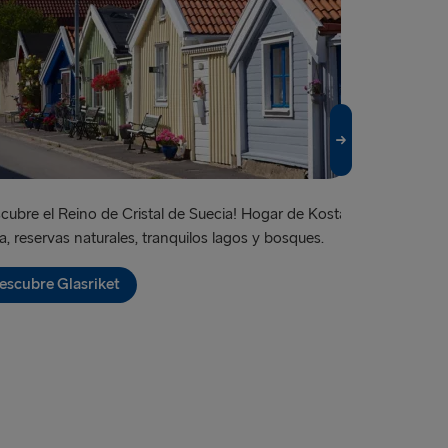
Travemünde
Belfast
→ Ventspils
Fishguard
relleborg
cubre el Reino de Cristal de Suecia! Hogar de Kosta
Gotemburgo es
→ Rostock
, reservas naturales, tranquilos lagos y bosques.
bulevares, sus
 → Liepāja
pierdas la av
escubre Glasriket
ciudad!
→ Nynäshamn
Descubre 