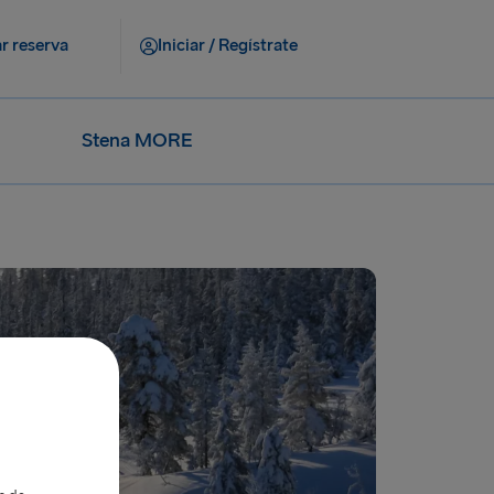
r reserva
Iniciar / Regístrate
Stena MORE