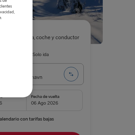
as de
lientes
ivacidad,
e.
.60€
solo ida, coche y conductor
da y vuelta
Solo ida
g → Frederikshavn
da
Fecha de vuelta
airnryan
verpool
alendario con tarifas bajas
 Belfast