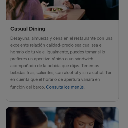
Hook of Holland → Harwich
Karlskrona → Gdynia
Kiel → Gothenburg
Casual Dining
Desayuna, almuerza y cena en el restaurante con una
Liepāja → Travemünde
excelente relación calidad-precio sea cual sea el
Liverpool → Belfast
horario de tu viaje. Igualmente, puedes tomar si lo
prefieres un aperitivo rápido o un sándwich
Nynäshamn → Ventspils
acompañado de la bebida que elijas. Tenemos
bebidas frías, calientes, con alcohol y sin alcohol. Ten
Rosslare → Fishguard
en cuenta que el horario de apertura variará en
Rostock → Trelleborg
función del barco.
Consulta los menús
.
Trelleborg → Rostock
Travemünde → Liepāja
Ventspils → Nynäshamn