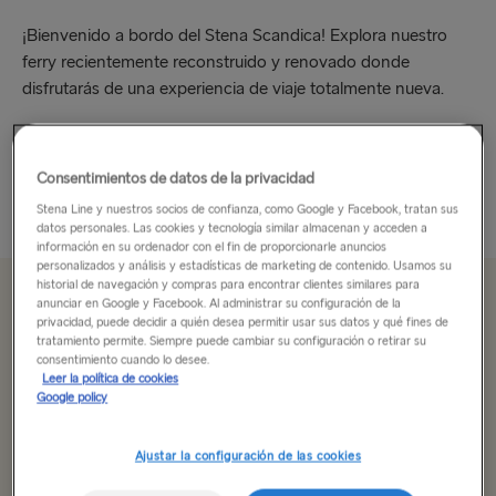
¡Bienvenido a bordo del Stena Scandica! Explora nuestro
ferry recientemente reconstruido y renovado donde
disfrutarás de una experiencia de viaje totalmente nueva.
Deléitate con una deliciosa comida en nuestro restaurante o
siéntate en el bar y disfruta de las...
Consentimientos de datos de la privacidad
Leer más
Stena Line y nuestros socios de confianza, como Google y Facebook, tratan sus
datos personales. Las cookies y tecnología similar almacenan y acceden a
información en su ordenador con el fin de proporcionarle anuncios
personalizados y análisis y estadísticas de marketing de contenido. Usamos su
historial de navegación y compras para encontrar clientes similares para
anunciar en Google y Facebook. Al administrar su configuración de la
Desde 94.00€
solo ida, coche, conductor y asiento
privacidad, puede decidir a quién desea permitir usar sus datos y qué fines de
tratamiento permite. Siempre puede cambiar su configuración o retirar su
consentimiento cuando lo desee.
Leer la política de cookies
Ruta
Google policy
Ventspils → Nynäshamn
Ajustar la configuración de las cookies
ALL ROUTES