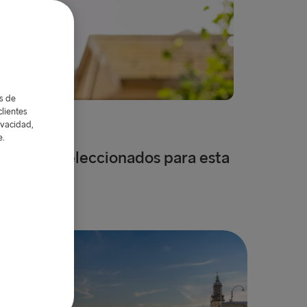
as de
lientes
ivacidad,
e.
Destinos seleccionados para esta
guía