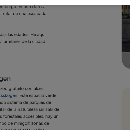
temburgo en uno de los
isfrutar de una escapada
odas las edades. He aquí
 familiares de la ciudad.
ogen
zoo gratuito con alces,
ttsskogen
. Este espacio verde
iado sistema de parques de
ar de la naturaleza sin salir de
 forestales accesibles, hay un
ampo de minigolf, zonas de