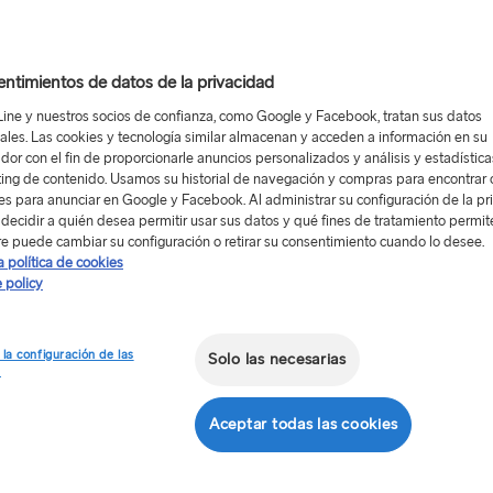
ntimientos de datos de la privacidad
Line y nuestros socios de confianza, como Google y Facebook, tratan sus datos
ales. Las cookies y tecnología similar almacenan y acceden a información en su
dor con el fin de proporcionarle anuncios personalizados y análisis y estadístic
ing de contenido. Usamos su historial de navegación y compras para encontrar c
res para anunciar en Google y Facebook. Al administrar su configuración de la pr
decidir a quién desea permitir usar sus datos y qué fines de tratamiento permit
es
e puede cambiar su configuración o retirar su consentimiento cuando lo desee.
a política de cookies
urgo
 policy
yores y pequeños!
 la configuración de las
Solo las necesarias
s
navia
puede una familia
Aceptar todas las cookies
irse en una montaña rusa o
a de comer. Sus amplios
les, acogedores restaurantes y