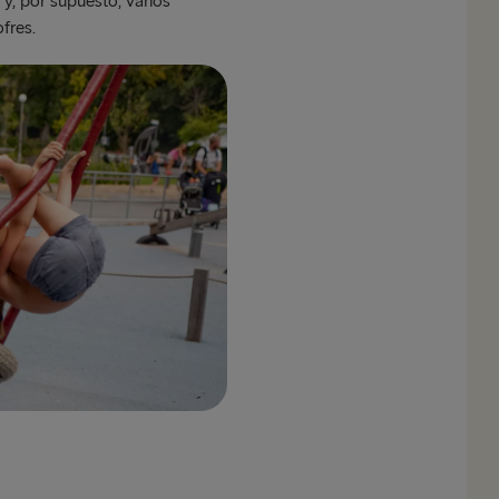
 y, por supuesto, varios
fres.