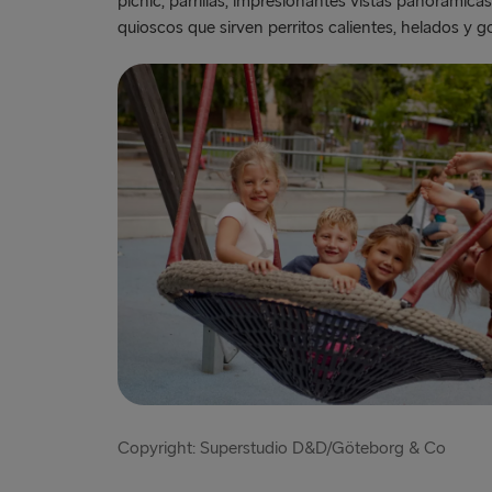
pícnic, parrillas, impresionantes vistas panorámicas
quioscos que sirven perritos calientes, helados y go
Copyright: Superstudio D&D/Göteborg & Co