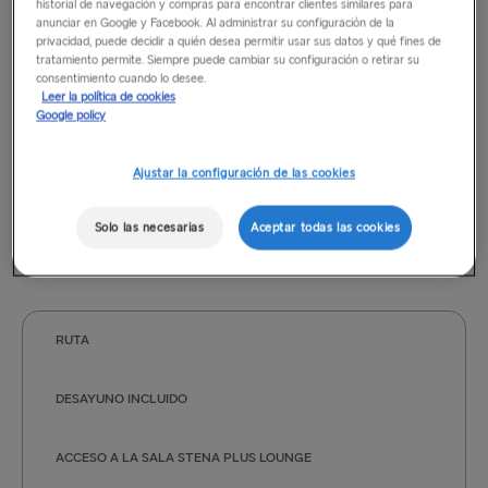
historial de navegación y compras para encontrar clientes similares para
No recibirás ningún reembolso al cancelar alguna parte de
anunciar en Google y Facebook. Al administrar su configuración de la
privacidad, puede decidir a quién desea permitir usar sus datos y qué fines de
tu reserva.
tratamiento permite. Siempre puede cambiar su configuración o retirar su
consentimiento cuando lo desee.
Leer la política de cookies
Google policy
Se aplicará una tasa por reserva de 15 € al realizar una
reserva por teléfono o en persona en el centro de viajes.
Ajustar la configuración de las cookies
Ventajas de la tarifa Prémium en nuestras
Solo las necesarias
Aceptar todas las cookies
rutas
RUTA
DESAYUNO INCLUIDO
ACCESO A LA SALA STENA PLUS LOUNGE