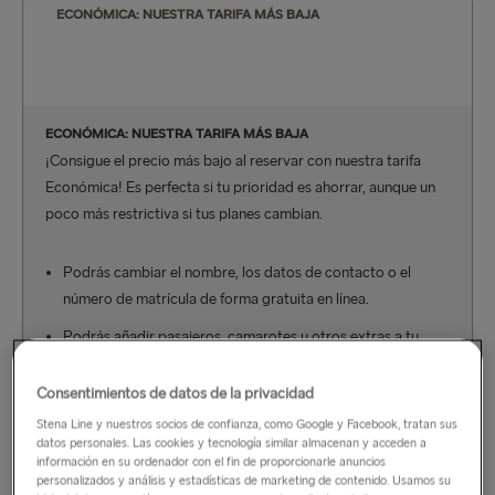
ECONÓMICA: NUESTRA TARIFA MÁS BAJA
ECONÓMICA: NUESTRA TARIFA MÁS BAJA
¡Consigue el precio más bajo al reservar con nuestra tarifa
Económica! Es perfecta si tu prioridad es ahorrar, aunque un
poco más restrictiva si tus planes cambian.
Podrás cambiar el nombre, los datos de contacto o el
número de matrícula de forma gratuita en línea.
Podrás añadir pasajeros, camarotes u otros extras a tu
reserva online sin tarifa de servicio; solo tendrás que abonar
la diferencia de precio.
Consentimientos de datos de la privacidad
Stena Line y nuestros socios de confianza, como Google y Facebook, tratan sus
Te cobraremos una tarifa por rectificación además de la
datos personales. Las cookies y tecnología similar almacenan y acceden a
diferencia de precio si cambias la ruta, la fecha o la hora de
información en su ordenador con el fin de proporcionarle anuncios
salida.
personalizados y análisis y estadísticas de marketing de contenido. Usamos su