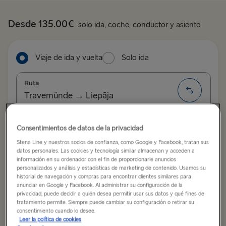
Desde 135.00€
solo ida, coche, conductor y asiento
Viaje de ida y vuelta
Solo ida
Ruta
Travemünde → Liepāja
ALL ROUTES
Fecha de salida
Fecha de vuelta
Consentimientos de datos de la privacidad
Stena Line y nuestros socios de confianza, como Google y Facebook, tratan sus
Belfast → Cairnryan
datos personales. Las cookies y tecnología similar almacenan y acceden a
información en su ordenador con el fin de proporcionarle anuncios
Belfast → Liverpool
Mostrar calendario con tarifas bajas
personalizados y análisis y estadísticas de marketing de contenido. Usamos su
historial de navegación y compras para encontrar clientes similares para
Cairnryan → Belfast
anunciar en Google y Facebook. Al administrar su configuración de la
privacidad, puede decidir a quién desea permitir usar sus datos y qué fines de
Buscar viaje
tratamiento permite. Siempre puede cambiar su configuración o retirar su
Dublin → Holyhead
consentimiento cuando lo desee.
Leer la política de cookies
Fishguard → Rosslare