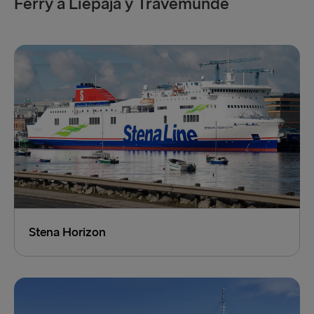
Ferry a Liepāja y Travemünde
Facturación de vehículos:
22:59
Reservar ahora
Stena Horizon