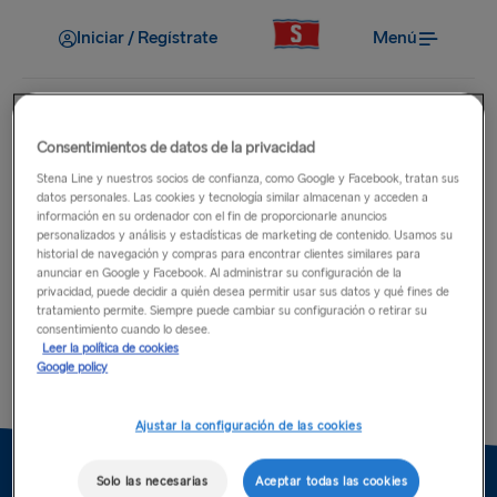
Iniciar / Regístrate
Menú
Consentimientos de datos de la privacidad
Stena Line y nuestros socios de confianza, como Google y Facebook, tratan sus
¿Qué es lo que buscas?
datos personales. Las cookies y tecnología similar almacenan y acceden a
información en su ordenador con el fin de proporcionarle anuncios
personalizados y análisis y estadísticas de marketing de contenido. Usamos su
historial de navegación y compras para encontrar clientes similares para
anunciar en Google y Facebook. Al administrar su configuración de la
privacidad, puede decidir a quién desea permitir usar sus datos y qué fines de
tratamiento permite. Siempre puede cambiar su configuración o retirar su
consentimiento cuando lo desee.
Leer la política de cookies
Google policy
Ajustar la configuración de las cookies
Solo las necesarias
Aceptar todas las cookies