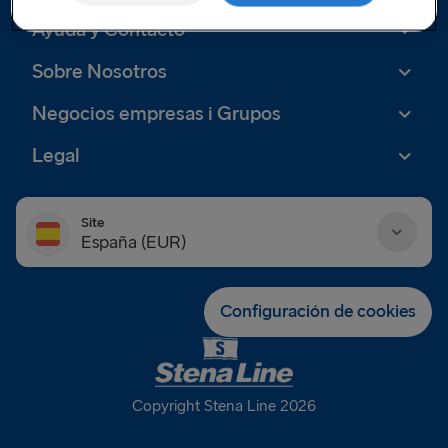
Ayuda y Contacto
Sobre Nosotros
Negocios empresas i Grupos
Legal
Site
España (EUR)
Danmark (DKK)
Configuración de cookies
Deutschland (EUR)
Eesti (EUR)
Copyright Stena Line 2026
España (EUR)