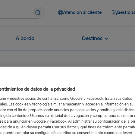
Atención al cliente
Gestiona
A bordo
Destinos
ay wifi disponible a bordo y, en caso afirmativo, puedo usarlo pa
ntimientos de datos de la privacidad
bordo y, en
Line y nuestros socios de confianza, como Google y Facebook, tratan sus datos
 usarlo para
ales. Las cookies y tecnología similar almacenan y acceden a información en su
dor con el fin de proporcionarle anuncios personalizados y análisis y estadístic
ing de contenido. Usamos su historial de navegación y compras para encontrar c
res para anunciar en Google y Facebook. Al administrar su configuración de la pr
decidir a quién desea permitir usar sus datos y qué fines de tratamiento permit
e puede cambiar su configuración o retirar su consentimiento cuando lo desee.