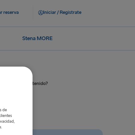
r reserva
Iniciar / Regístrate
Stena MORE
ra reproducir contenido?
as de
lientes
ivacidad,
e.