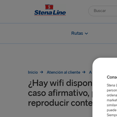
Rutas
Inicio
Atención al cliente
A bordo
¿H
Conse
¿Hay wifi disponible a 
Stena 
caso afirmativo, puedo
person
ordena
reproducir contenido?
market
simila
puede 
Siempr