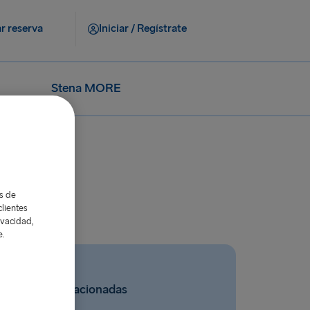
r reserva
Iniciar / Regístrate
Stena MORE
as de
lientes
ivacidad,
e.
Preguntas relacionadas