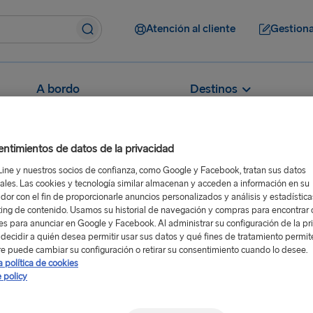
Atención al cliente
Gestiona
A bordo
Destinos
ntimientos de datos de la privacidad
Line y nuestros socios de confianza, como Google y Facebook, tratan sus datos
ales. Las cookies y tecnología similar almacenan y acceden a información en su
Cómo puedo pagar mi reserva?
dor con el fin de proporcionarle anuncios personalizados y análisis y estadístic
ing de contenido. Usamos su historial de navegación y compras para encontrar c
 reserva?
res para anunciar en Google y Facebook. Al administrar su configuración de la pr
decidir a quién desea permitir usar sus datos y qué fines de tratamiento permit
e puede cambiar su configuración o retirar su consentimiento cuando lo desee.
a política de cookies
 policy
sitio web, ya que se aplica
teléfono o en persona.