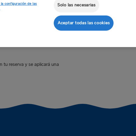
 la configuración de las
Solo las necesarias
¿Cómo pag
s
¿Qué méto
o para completar el pago de tu
Aceptar todas las cookies
tro Centro de Contacto y se
 tu reserva y se aplicará una