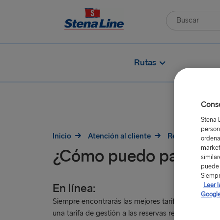
Rutas
Conse
Stena 
person
Inicio
Atención al cliente
Reservas
¿
ordena
market
¿Cómo puedo pagar mi
simila
puede 
Siempr
Leer l
En línea:
Google
Siempre encontrarás las mejores tarifas en nuestro 
una tarifa de gestión a las reservas realizadas por 