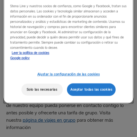
con Stena Line en cualquiera de nuestras rutas por el Mar de
Stena Line y nuestros socios de confianza, como Google y Facebook, tratan sus
Irlanda, envía un breve correo electrónico con más
datos personales. Las cookies y tecnología similar almacenan y acceden a
información en su ordenador con el fin de proporcionarle anuncios
información, incluyendo tu número de teléfono móvil, a
personalizados y análisis y estadísticas de marketing de contenido. Usamos su
group.travel@stenaline.com
y uno de nuestros equipos se
historial de navegación y compras para encontrar clientes similares para
pondrá en contacto contigo lo antes posible. Visita
anunciar en Google y Facebook. Al administrar su configuración de la
privacidad, puede decidir a quién desea permitir usar sus datos y qué fines de
nuestra
página de viajes en grupo
para obtener más
tratamiento permite. Siempre puede cambiar su configuración o retirar su
información
consentimiento cuando lo desee.
Leer la política de cookies
Google policy
Para grupos de coches o motocicletas:
Si tienes un grupo con un mínimo de 5 motocicletas o
Ajustar la configuración de las cookies
coches que viajen juntos en las mismas salidas de ida
y
vuelta, envía un breve correo electrónico a
Solo las necesarias
Aceptar todas las cookies
group.travel@stenaline.com
. Incluye tus rutas, fechas, horas
y número de teléfono móvil para que uno de los miembros
de nuestro equipo pueda ponerse en contacto contigo lo
antes posible y ofrecerte una tarifa de grupo. Visita
nuestra
página de viajes en grupo
para obtener más
información