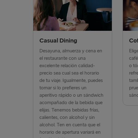
Casual Dining
Co
Desayuna, almuerza y cena en
Elig
el restaurante con una
café
excelente relación calidad-
o tó
precio sea cual sea el horario
refr
de tu viaje. Igualmente, puedes
tamb
tomar si lo prefieres un
prue
aperitivo rápido o un sándwich
sán
acompañado de la bebida que
elijas. Tenemos bebidas frías,
calientes, con alcohol y sin
alcohol. Ten en cuenta que el
horario de apertura variará en