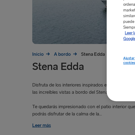
ordena
market
simila
puede 
Siempr
Leer l
Google
Inicio
A bordo
Stena Edda
Ajustar
Stena Edda
cookie
Disfruta de los interiores inspirados en la cultura 
las increíbles vistas a bordo del Stena Edda.
Te quedarás impresionado con el patio interior que
podrás disfrutar de la calma de la...
Leer más