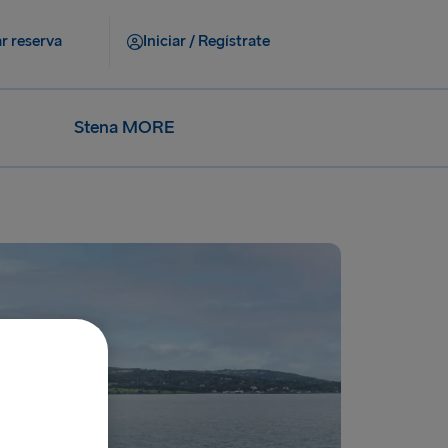
r reserva
Iniciar / Regístrate
Stena MORE