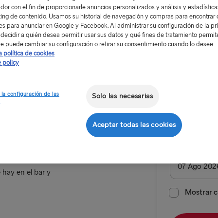
dor con el fin de proporcionarle anuncios personalizados y análisis y estadístic
ing de contenido. Usamos su historial de navegación y compras para encontrar c
res para anunciar en Google y Facebook. Al administrar su configuración de la pr
decidir a quién desea permitir usar sus datos y qué fines de tratamiento permit
e puede cambiar su configuración o retirar su consentimiento cuando lo desee.
a política de cookies
Desde 17
 policy
Viaje de i
 la configuración de las
Solo las necesarias
s
Ruta
Liverpool 
Aceptar todas las cookies
escandinava y de
ALL ROUTES
Fecha de sali
 hay en el bar y
Belfast → C
Belfast → Li
Mostrar c
Cairnryan →