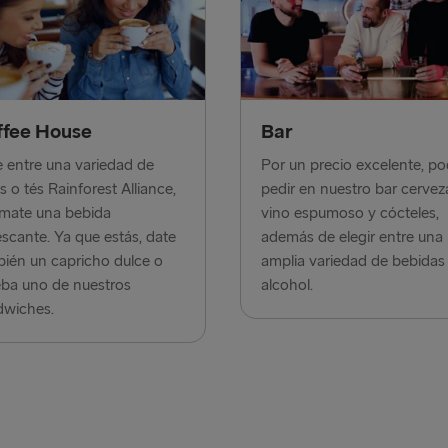
Liepāja → 
Liverpool → 
Nynäshamn 
ffee House
Bar
Rosslare → 
e entre una variedad de
Por un precio excelente, po
Rostock → T
s o tés Rainforest Alliance,
pedir en nuestro bar cervez
mate una bebida
vino espumoso y cócteles,
Trelleborg 
escante. Ya que estás, date
además de elegir entre una
Travemünde
ién un capricho dulce o
amplia variedad de bebidas 
ba uno de nuestros
alcohol.
Ventspils 
dwiches.