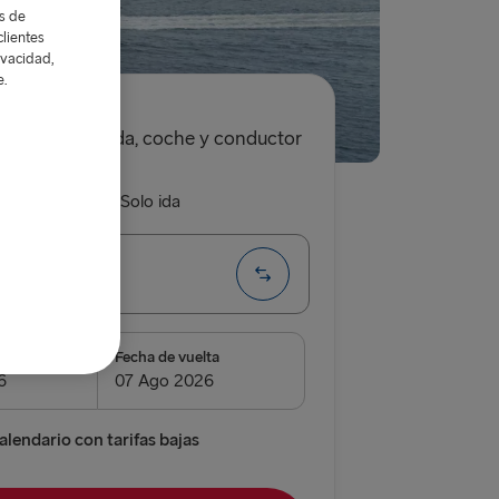
as de
lientes
ivacidad,
e.
9.00€
solo ida, coche y conductor
da y vuelta
Solo ida
→ Belfast
da
Fecha de vuelta
airnryan
verpool
alendario con tarifas bajas
 Belfast