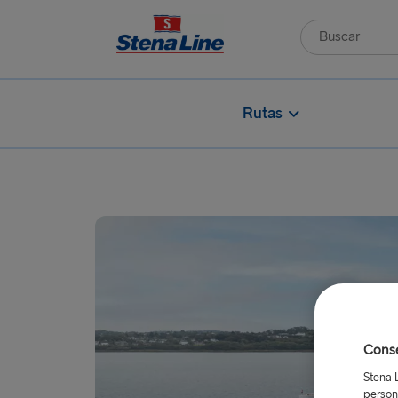
Rutas
Conse
Stena 
person