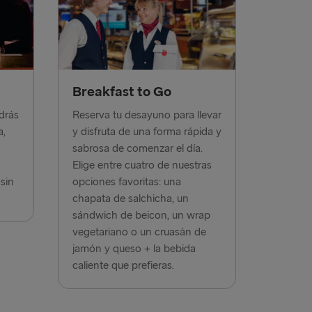
Travemünde
Belfast
→ Ventspils
Breakfast to Go
Fishguard
drás
Reserva tu desayuno para llevar
relleborg
a,
y disfruta de una forma rápida y
sabrosa de comenzar el día.
→ Rostock
Elige entre cuatro de nuestras
 → Liepāja
sin
opciones favoritas: una
chapata de salchicha, un
→ Nynäshamn
sándwich de beicon, un wrap
vegetariano o un cruasán de
jamón y queso + la bebida
caliente que prefieras.