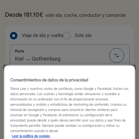
Desde 181.10€
solo ida, coche, conductor y camarote
Viaje de ida y vuelta
Solo ida
Ruta
Kiel → Gothenburg
ALL ROUTES
Fecha de salida
Fecha de vuelta
Consentimientos de datos de la privacidad
Belfast → Cairnryan
Stena Line y nuestros socios de confianza, como Google y Facebook, tratan sus
datos personales. Las cookies y tecnología similar almacenan y acceden a
información en su ordenador con el fin de proporcionarle anuncios
Belfast → Liverpool
Mostrar calendario con tarifas bajas
personalizados y análisis y estadísticas de marketing de contenido. Usamos su
historial de navegación y compras para encontrar clientes similares para
Cairnryan → Belfast
anunciar en Google y Facebook. Al administrar su configuración de la
privacidad, puede decidir a quién desea permitir usar sus datos y qué fines de
Buscar viaje
Dublin → Holyhead
tratamiento permite. Siempre puede cambiar su configuración o retirar su
consentimiento cuando lo desee.
Leer la política de cookies
Fishguard → Rosslare