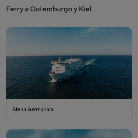
Facturación de pasajeros a pie:
17:15
Ferry a Gotemburgo y Kiel
Facturación de vehículos:
17:15
Reservar ahora
Stena Germanica