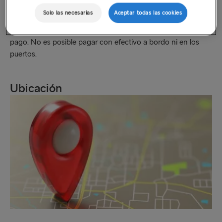
Gotemburgo, así como a bordo de Stena Germanica y
Solo las necesarias
Aceptar todas las cookies
Stena Scandinavica, solo se aceptan tarjetas de crédito (Visa
y MasterCard) y de débito (Maestro) como métodos de
pago. No es posible pagar con efectivo a bordo ni en los
puertos.
Ubicación