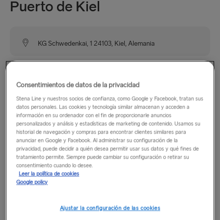
Puerto de Kiel
KG Schwedenkai, 1 24103, Kiel, Alemania
El puerto de Kiel está situado en la costa alemana del mar
Báltico y se puede acceder fácilmente por carretera desde la
Consentimientos de datos de la privacidad
A7 y otras carreteras importantes. Hay buenas conexiones
Stena Line y nuestros socios de confianza, como Google y Facebook, tratan sus
de transporte público, la estación principal de tren y autobús
datos personales. Las cookies y tecnología similar almacenan y acceden a
información en su ordenador con el fin de proporcionarle anuncios
está a solo 10 minutos andando de la terminal.
personalizados y análisis y estadísticas de marketing de contenido. Usamos su
historial de navegación y compras para encontrar clientes similares para
anunciar en Google y Facebook. Al administrar su configuración de la
privacidad, puede decidir a quién desea permitir usar sus datos y qué fines de
Horario comercial
tratamiento permite. Siempre puede cambiar su configuración o retirar su
consentimiento cuando lo desee.
Leer la política de cookies
De lunes a viernes: de 14:00 a 19:00
Google policy
Sábado y domingo: de 14:00 a 18:00
Ajustar la configuración de las cookies
Ten en cuenta que en nuestros puertos de Kiel y