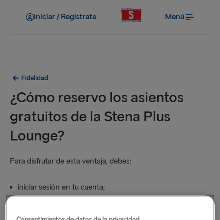
Iniciar / Regístrate
Menú
Fidelidad
¿Cómo reservo los asientos
gratuitos de la Stena Plus
Lounge?
Para disfrutar de esta ventaja, debes:
iniciar sesión en tu cuenta;
ser el pasajero principal en el momento de la reserva;
Consentimientos de datos de la privacidad