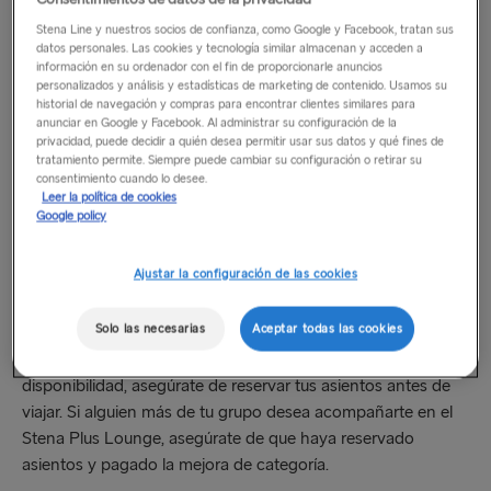
comprar un billete de categoría Económica, Flexi o
Prémium;
Stena Line y nuestros socios de confianza, como Google y Facebook, tratan sus
datos personales. Las cookies y tecnología similar almacenan y acceden a
seleccionar Stena Plus Lounge en el momento de hacer
información en su ordenador con el fin de proporcionarle anuncios
personalizados y análisis y estadísticas de marketing de contenido. Usamos su
tu reserva.
historial de navegación y compras para encontrar clientes similares para
anunciar en Google y Facebook. Al administrar su configuración de la
privacidad, puede decidir a quién desea permitir usar sus datos y qué fines de
No es necesario ningún código de descuento; este se
tratamiento permite. Siempre puede cambiar su configuración o retirar su
aplicará automáticamente cuando selecciones tus asientos
consentimiento cuando lo desee.
Leer la política de cookies
de Stena Plus Lounge.
Google policy
Si viajas en rutas del mar de Irlanda o del mar del Norte y
Ajustar la configuración de las cookies
reservas un billete de categoría Prémium, ten en cuenta que
no se te reembolsará el importe del Stena Plus Lounge.
Solo las necesarias
Aceptar todas las cookies
Como la entrada al Stena Plus Lounge está sujeta a
disponibilidad, asegúrate de reservar tus asientos antes de
viajar. Si alguien más de tu grupo desea acompañarte en el
Stena Plus Lounge, asegúrate de que haya reservado
asientos y pagado la mejora de categoría.