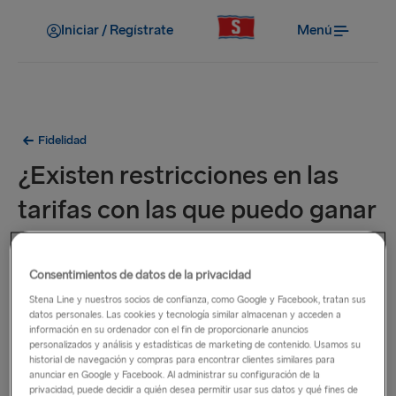
Iniciar / Regístrate
Menú
Fidelidad
¿Existen restricciones en las
tarifas con las que puedo ganar
puntos?
Consentimientos de datos de la privacidad
En general, puedes ganar puntos cuando reservas viajes de
Stena Line y nuestros socios de confianza, como Google y Facebook, tratan sus
puerto a puerto directamente con Stena Line. Sin embargo,
datos personales. Las cookies y tecnología similar almacenan y acceden a
información en su ordenador con el fin de proporcionarle anuncios
no es posible acumular puntos al reservar tarifas para:
personalizados y análisis y estadísticas de marketing de contenido. Usamos su
historial de navegación y compras para encontrar clientes similares para
anunciar en Google y Facebook. Al administrar su configuración de la
grupos o reservas con más de nueve pasajeros;
privacidad, puede decidir a quién desea permitir usar sus datos y qué fines de